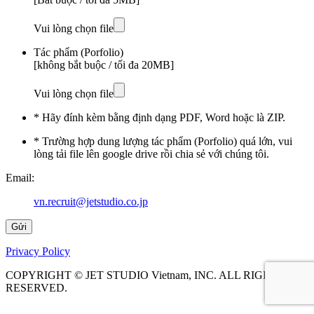
Vui lòng chọn file
Tác phẩm (Porfolio)
[không bắt buộc / tối đa 20MB]
Vui lòng chọn file
* Hãy đính kèm bằng định dạng
PDF
,
Word
hoặc là
ZIP
.
* Trường hợp dung lượng tác phẩm (Porfolio) quá lớn, vui
lòng tải file lên google drive rồi chia sẻ với chúng tôi.
Email:
vn.recruit@jetstudio.co.jp
Privacy Policy
COPYRIGHT © JET STUDIO Vietnam, INC. ALL RIGHTS
RESERVED.