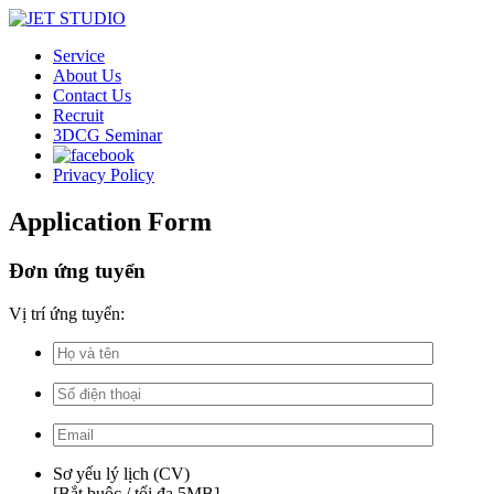
Service
About Us
Contact Us
Recruit
3DCG Seminar
Privacy Policy
Application Form
Đơn ứng tuyển
Vị trí ứng tuyển:
Sơ yếu lý lịch (CV)
[
Bắt buộc
/ tối đa 5MB]